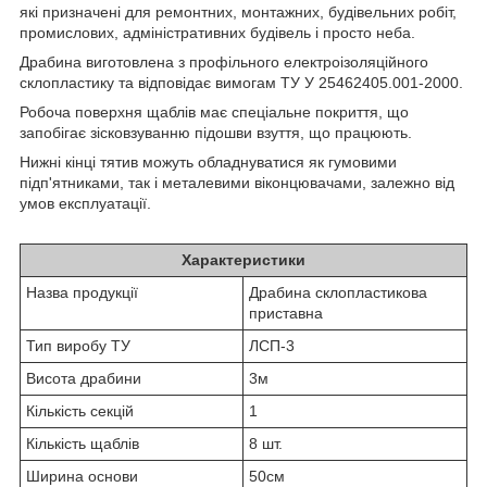
які призначені для ремонтних, монтажних, будівельних робіт,
промислових, адміністративних будівель і просто неба.
Драбина виготовлена з профільного електроізоляційного
склопластику та відповідає вимогам ТУ У 25462405.001-2000.
Робоча поверхня щаблів має спеціальне покриття, що
запобігає зісковзуванню підошви взуття, що працюють.
Нижні кінці тятив можуть обладнуватися як гумовими
підп'ятниками, так і металевими віконцювачами, залежно від
умов експлуатації.
Характеристики
Назва продукції
Драбина склопластикова
приставна
Тип виробу ТУ
ЛСП-3
Висота драбини
3м
Кількість секцій
1
Кількість щаблів
8 шт.
Ширина основи
50см