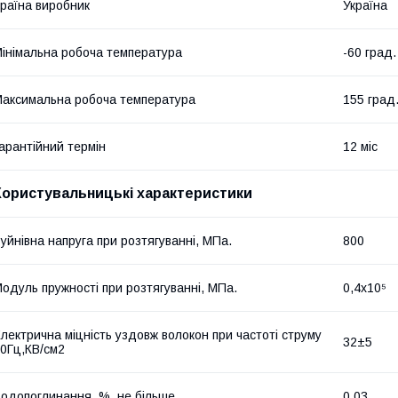
раїна виробник
Україна
інімальна робоча температура
-60 град.
аксимальна робоча температура
155 град
арантійний термін
12 міс
Користувальницькі характеристики
уйнівна напруга при розтягуванні, МПа.
800
одуль пружності при розтягуванні, МПа.
0,4х10⁵
лектрична міцність уздовж волокон при частоті струму
32±5
0Гц,КВ/см2
одопоглинання, %, не більше
0.03