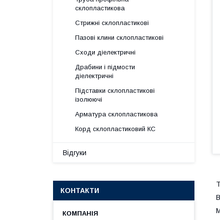
склопластикова
Стрижні склопластикові
Пазові клини склопластикові
Сходи діелектричні
Драбини і підмости
діелектричні
Підставки склопластикові
ізолюючі
Арматура склопластикова
Корд склопластиковий КС
Відгуки
Т
КОНТАКТИ
В
М