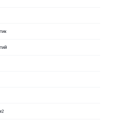
тик
тий
м2