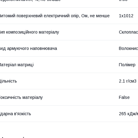
итомий поверхневий електричний опір, Ом, не менше
1х1012
ип композиційного матеріалу
Склоплас
ид армуючого наповнювача
Волокнис
атеріал матриці
Полімер
ільність
2.1 г/см3
оксичність матеріалу
False
дарна в'язкість
265 кДж/