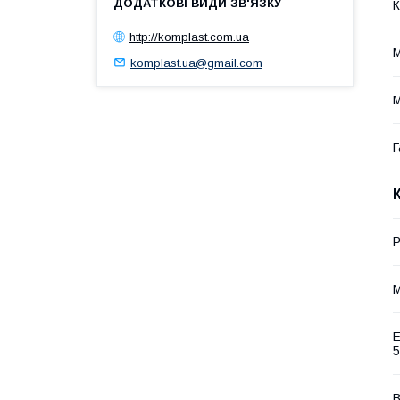
К
http://komplast.com.ua
М
komplast.ua@gmail.com
М
Г
Р
М
Е
5
В