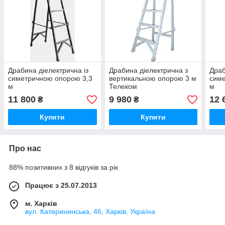
Драбина діелектрична із
Драбина діелектрична з
Драб
симетричною опорою 3,3
вертикальною опорою 3 м
симе
м
Телеком
м
11 800
9 980
12 
₴
₴
Купити
Купити
Про нас
88% позитивних з 8 відгуків за рік
Працює з 25.07.2013
м. Харків
вул. Катерининська, 46, Харків, Україна