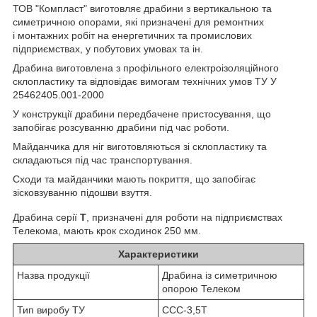
ТОВ "Компласт" виготовляє драбини з вертикальною та
симетричною опорами, які призначені для ремонтних
і монтажних робіт на енергетичних та промислових
підприємствах, у побутових умовах та ін.
Драбина виготовлена з профільного електроізоляційного
склопластику та відповідає вимогам технічних умов ТУ У
25462405.001-2000
У конструкції драбини передбачене пристосування, що
запобігає розсуванню драбини під час роботи.
Майданчика для ніг виготовляються зі склопластику та
складаються під час транспортування.
Сходи та майданчики мають покриття, що запобігає
зісковзуванню підошви взуття.
Драбина серії
Т
, призначені для роботи на підприємствах
Телекома, мають крок сходинок 250 мм.
Характеристики
Назва продукції
Драбина із симетричною
опорою Телеком
Тип виробу ТУ
ССС-3,5Т