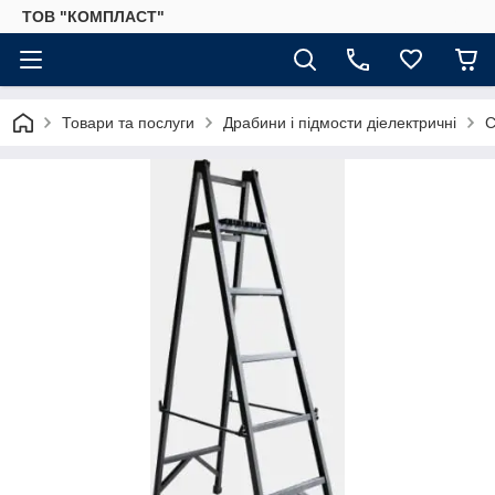
ТОВ "КОМПЛАСТ"
Товари та послуги
Драбини і підмости діелектричні
С