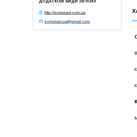
Х
http://komplast.com.ua
komplast.ua@gmail.com
В
К
К
М