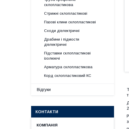
склопластикова
Стрижні склопластикові
Пазові клини склопластикові
Сходи діелектричні
Драбини і підмости
діелектричні
Підставки склопластикові
ізолюючі
Арматура склопластикова
Корд склопластиковий КС
Т
Відгуки
т
Д
2
КОНТАКТИ
Р
з