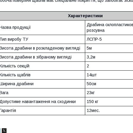
обоча поверхня щаблів має спеціальне покриття, що запобігає зіс
Характеристики
Драбина склопластико
Назва продукції
розсувна
Тип виробу ТУ
ЛСПР-5
Висота драбини в розкладеному вигляді
5м
Висота драбини в зібраному вигляді
3,2м
Кількість секцій
2
Кількість щаблів
14шт
Ширина драбини
50см
Вага
23кг
Допустиме навантаження на сходинки
150 кг
Гарантія
12мес.