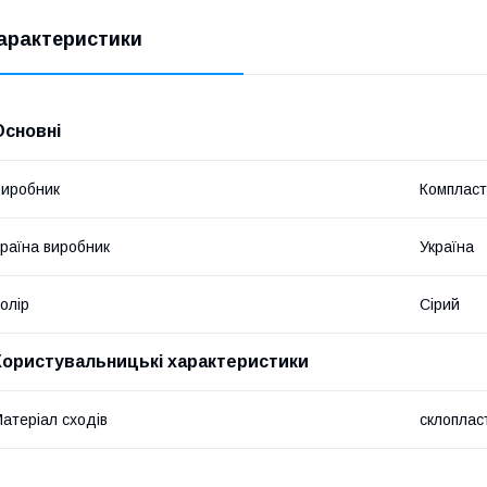
арактеристики
Основні
иробник
Компласт
раїна виробник
Україна
олір
Сірий
Користувальницькі характеристики
атеріал сходів
склоплас