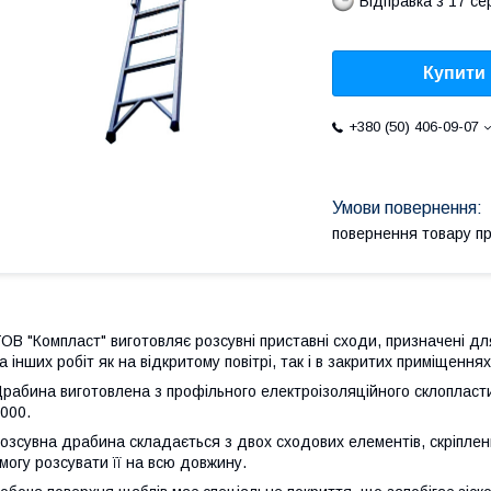
Відправка з 17 се
Купити
+380 (50) 406-09-07
повернення товару п
ОВ "Компласт" виготовляє розсувні приставні сходи, призначені д
а інших робіт як на відкритому повітрі, так і в закритих приміщеннях
рабина виготовлена з профільного електроізоляційного склопласти
000.
озсувна драбина складається з двох сходових елементів, скріпле
могу розсувати її на всю довжину.