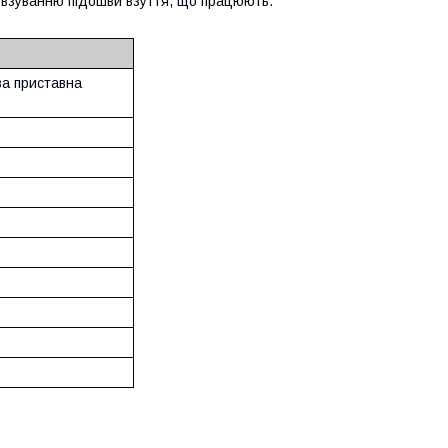
ковзуванню підошви взуття, що працюють.
ва приставна