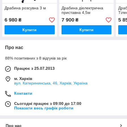
Драбина розсувна 3 м
Драбина діелектрична
Драб
приставна 4,5м
Тіле
6 980
7 900
5 8
₴
₴
Купити
Купити
Про нас
88% позитивних з 8 відгуків за рік
Працює з 25.07.2013
м. Харків
вул. Катерининська, 46, Харків, Україна
Контакти
Сьогодні працює з 09:00 до 17:00
Показати весь графік роботи
Про нас