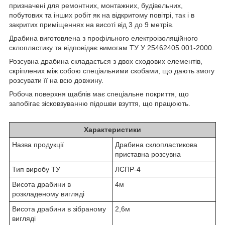
призначені для ремонтних, монтажних, будівельних,
побутових та інших робіт як на відкритому повітрі, так і в
закритих приміщеннях на висоті від 3 до 9 метрів.
Драбина виготовлена з профільного електроізоляційного
склопластику та відповідає вимогам ТУ У 25462405.001-2000.
Розсувна драбина складається з двох сходових елементів,
скріплених між собою спеціальними скобами, що дають змогу
розсувати її на всю довжину.
Робоча поверхня щаблів має спеціальне покриття, що
запобігає зісковзуванню підошви взуття, що працюють.
Характеристики
Назва продукції
Драбина склопластикова
приставна розсувна
Тип виробу ТУ
ЛСПР-4
Висота драбини в
4м
розкладеному вигляді
Висота драбини в зібраному
2,6м
вигляді