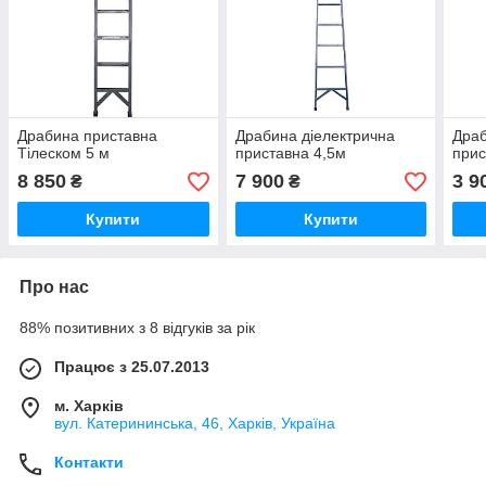
Драбина приставна
Драбина діелектрична
Драб
Тілеском 5 м
приставна 4,5м
прис
8 850
7 900
3 9
₴
₴
Купити
Купити
Про нас
88% позитивних з 8 відгуків за рік
Працює з 25.07.2013
м. Харків
вул. Катерининська, 46, Харків, Україна
Контакти