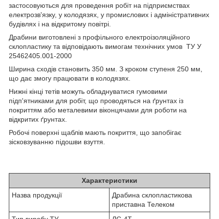
застосовуються для проведення робіт на підприємствах
електрозв'язку, у колодязях, у промислових і адміністративних
будівлях і на відкритому повітрі.
Драбини виготовлені з профільного електроізоляційного
склопластику та відповідають вимогам технічних умов ТУ У
25462405.001-2000
Ширина сходів становить 350 мм. З кроком ступеня 250 мм,
що дає змогу працювати в колодязях.
Нижні кінці тетів можуть обладнуватися гумовими
підп'ятниками для робіт, що проводяться на ґрунтах із
покриттям або металевими віконцячами для роботи на
відкритих ґрунтах.
Робочі поверхні щаблів мають покриття, що запобігає
зісковзуванню підошви взуття.
Характеристики
Назва продукції
Драбина склопластикова
приставна Телеком
Тип виробу ТУ
ЛС-4Т