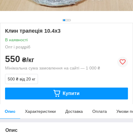
Клин трапеція 10.4х3
В наявності
Опт і роздріб
550
₴/кг
Мінімальна сума замовлення на сайті — 1 000 ₴
500 ₴
від 20 кг
Купити
Опис
Характеристики
Доставка
Оплата
Умови п
Опис