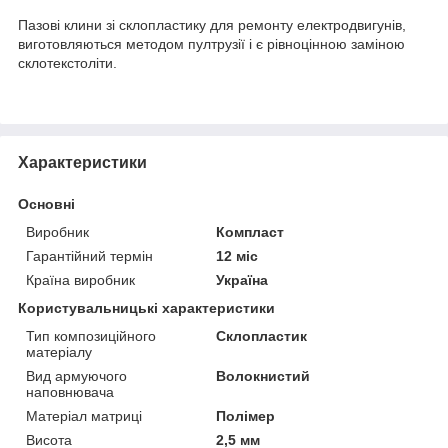
Пазові клини зі склопластику для ремонту електродвигунів,
виготовляються методом пултрузії і є рівноцінною заміною
склотекстоліти.
Характеристики
Основні
Виробник
Компласт
Гарантійний термін
12 міс
Країна виробник
Україна
Користувальницькі характеристики
Тип композиційного
Склопластик
матеріалу
Вид армуючого
Волокнистий
наповнювача
Матеріал матриці
Полімер
Висота
2,5 мм