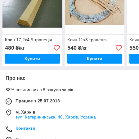
Клин 17,2х4,5 трапеція
Клин 11х3 трапеція
Клин
480
540
550
₴/кг
₴/кг
Купити
Купити
Про нас
88% позитивних з 8 відгуків за рік
Працює з 25.07.2013
м. Харків
вул. Катерининська, 46, Харків, Україна
Контакти