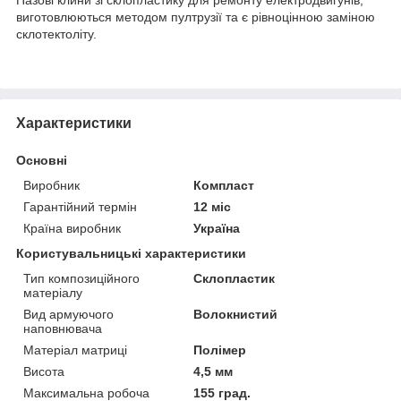
виготовлюються методом пултрузії та є рівноцінною заміною
склотектоліту.
Характеристики
Основні
Виробник
Компласт
Гарантійний термін
12 міс
Країна виробник
Україна
Користувальницькі характеристики
Тип композиційного
Склопластик
матеріалу
Вид армуючого
Волокнистий
наповнювача
Матеріал матриці
Полімер
Висота
4,5 мм
Максимальна робоча
155 град.