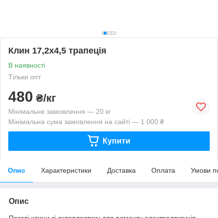
Клин 17,2х4,5 трапеція
В наявності
Тільки опт
480
₴/кг
Мінімальне замовлення — 20 кг
Мінімальна сума замовлення на сайті — 1 000 ₴
Купити
Опис
Характеристики
Доставка
Оплата
Умови п
Опис
Пазові клини зі склопластику для ремонту електродвигунів,