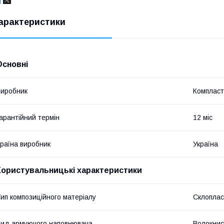
арактеристики
Основні
иробник
Компласт
арантійний термін
12 міс
раїна виробник
Україна
Користувальницькі характеристики
ип композиційного матеріалу
Склоплас
ид армуючого наповнювача
Волокнис