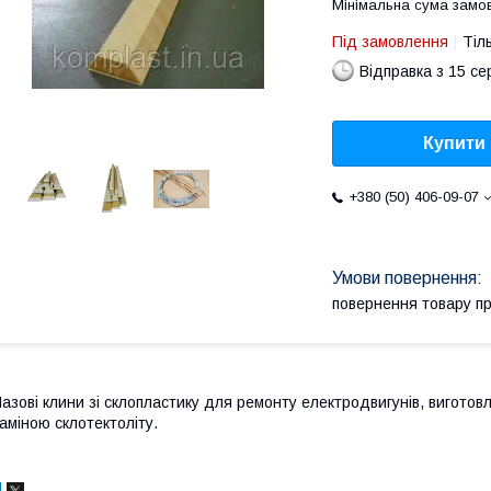
Мінімальна сума замов
Під замовлення
Тіл
Відправка з 15 се
Купити
+380 (50) 406-09-07
повернення товару п
азові клини зі склопластику для ремонту електродвигунів, виготов
аміною склотектоліту.