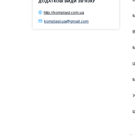
http://komplast.com.ua
М
komplast.ua@gmail.com
В
М
М
У
Щ