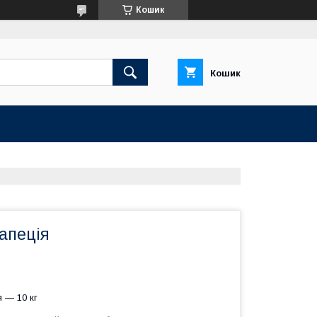
Кошик
Кошик
апеція
 — 10 кг