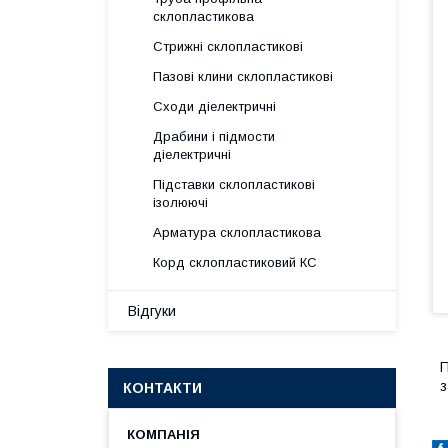
склопластикова
Стрижні склопластикові
Пазові клини склопластикові
Сходи діелектричні
Драбини і підмости
діелектричні
Підставки склопластикові
ізолюючі
Арматура склопластикова
Корд склопластиковий КС
Відгуки
П
з
КОНТАКТИ