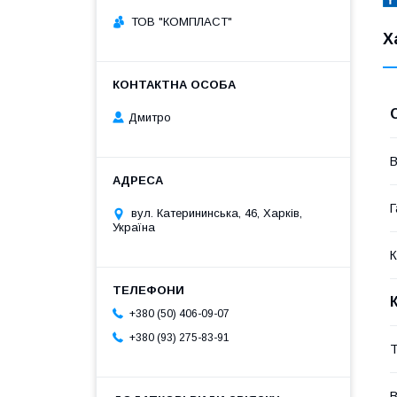
ТОВ "КОМПЛАСТ"
Х
Дмитро
В
Г
вул. Катерининська, 46, Харків,
Україна
К
+380 (50) 406-09-07
+380 (93) 275-83-91
Т
В