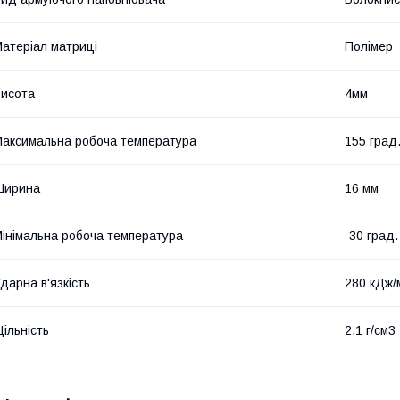
атеріал матриці
Полімер
исота
4мм
аксимальна робоча температура
155 град
Ширина
16 мм
інімальна робоча температура
-30 град.
дарна в'язкість
280 кДж/
ільність
2.1 г/см3