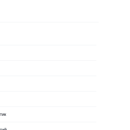
тик
тий