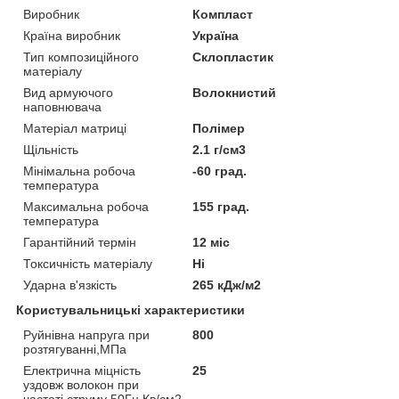
Виробник
Компласт
Країна виробник
Україна
Тип композиційного
Склопластик
матеріалу
Вид армуючого
Волокнистий
наповнювача
Матеріал матриці
Полімер
Щільність
2.1 г/см3
Мінімальна робоча
-60 град.
температура
Максимальна робоча
155 град.
температура
Гарантійний термін
12 міс
Токсичність матеріалу
Ні
Ударна в'язкість
265 кДж/м2
Користувальницькі характеристики
Руйнівна напруга при
800
розтягуванні,МПа
Електрична міцність
25
уздовж волокон при
частоті струму 50Гц,Кв/см2