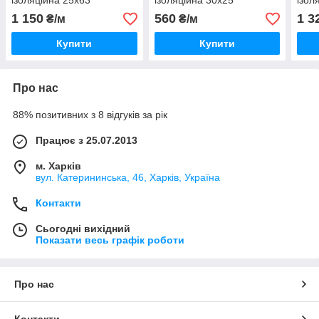
ізоляційна 25х63
ізоляційна 30х25
ізол
1 150
560
1 3
₴/м
₴/м
Купити
Купити
Про нас
88% позитивних з 8 відгуків за рік
Працює з 25.07.2013
м. Харків
вул. Катерининська, 46, Харків, Україна
Контакти
Сьогодні вихідний
Показати весь графік роботи
Про нас